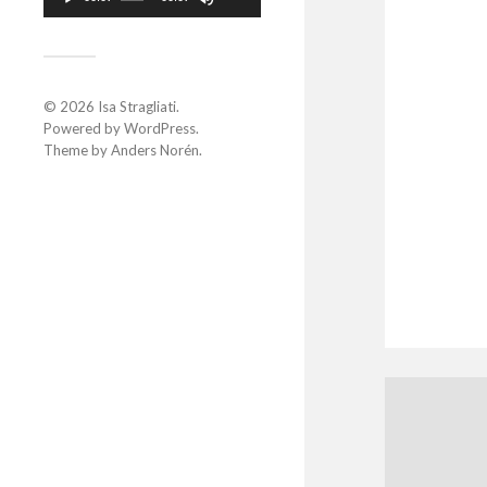
flèches
haut/bas
pour
augmenter
ou
diminuer
© 2026
Isa Stragliati
.
le
Powered by
WordPress
.
volume.
Theme by
Anders Norén
.