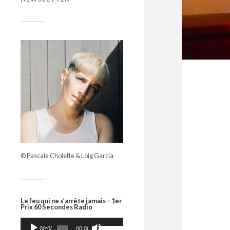
© Pascale Cholette & Loig Garcia
Le feu qui ne s’arrête jamais – 1er
Prix 60 Secondes Radio
Lecteur
Utilisez
les
audio
00:00
00:00