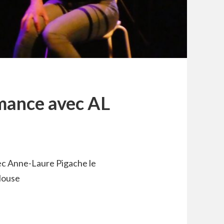
mance avec AL
ec Anne-Laure Pigache le
louse