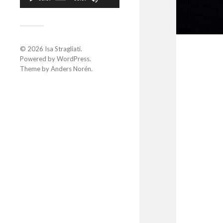
flèches
haut/bas
pour
augmenter
ou
diminuer
© 2026
Isa Stragliati
.
le
Powered by
WordPress
.
volume.
Theme by
Anders Norén
.