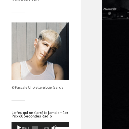
© Pascale Cholette & Loig Garcia
Le feu qui ne s’arrête jamais – 1er
Prix 60 Secondes Radio
Lecteur
Utilisez
les
audio
00:00
00:00