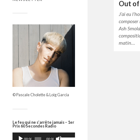
Out of
J’ai eu l’h
composer l
Ash Smolar
compositio
matin…
© Pascale Cholette & Loig Garcia
Le feu qui ne s’arrête jamais – 1er
Prix 60 Secondes Radio
Lecteur
Utilisez
les
audio
00:00
00:00